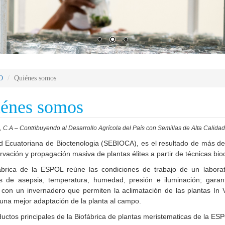
O
Quiénes somos
énes somos
C.A – Contribuyendo al Desarrollo Agrícola del País con Semillas de Alta Calidad 
 Ecuatoriana de Bioctenologia (SEBIOCA), es el resultado de más de 
rvación y propagación masiva de plantas élites a partir de técnicas bio
ábrica de la ESPOL reúne las condiciones de trabajo de un laborator
es de asepsia, temperatura, humedad, presión e iluminación; garan
con un invernadero que permiten la aclimatación de las plantas In V
una mejor adaptación de la planta al campo.
uctos principales de la Biofábrica de plantas meristematicas de la ES