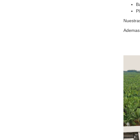
Ba
Pl
Nuestras
Ademas b