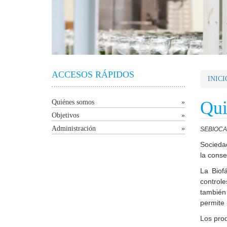
ACCESOS RÁPIDOS
INICI
Qui
Quiénes somos
»
Objetivos
»
Administración
»
SEBIOCA, 
Sociedad
la conse
La Biof
control
también 
permite 
Los prod